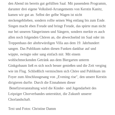
den Abend im bereits gut gefüllten Saal. Mit passendem Programm,
darunter drei eigene Volkslied-Arrangements von Kerstin Kanitz,
kamen wir gut an. Selbst der gelbe Wagen ist nicht
steckengeblieben, sondern rollte seinen Weg entlang bis zum Ende.
Singen macht eben Freude und bringt Freude, das spürte man nicht
nur bei unseren Sängerinnen und Sängern, sondern merkte es auch
allen noch folgenden Chören an, die abwechselnd im Saal oder im
Treppenhaus der altehrwürdigen Villa aus dem 19. Jahrhundert
sangen. Das Publikum nahm diesen Funken dankbar auf und
wippte, swingte oder sang einfach mit. Mit einem
wohlschmeckenden Getränk aus dem Biergarten unterm
Ginkgobaum ließ es sich noch besser genießen und die Zeit verging
wie im Flug. Schließlich vermischten sich Chöre und Publikum im
Foyer zum Abschlussgesang von „Evening rise“, den unsere Kerstin
dirigieren durfte. Durch die Einnahmen dieser
Benefizveranstaltung wird die Kinder- und Jugendarbeit des
Leipziger Chorverbandes unterstützt, die Zukunft unserer
Chorlandschaft.
Text und Fotos: Christine Damm