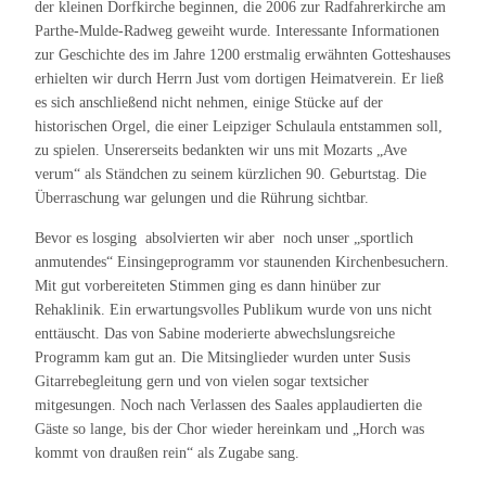
der kleinen Dorfkirche beginnen, die 2006 zur Radfahrerkirche am
Parthe-Mulde-Radweg geweiht wurde. Interessante Informationen
zur Geschichte des im Jahre 1200 erstmalig erwähnten Gotteshauses
erhielten wir durch Herrn Just vom dortigen Heimatverein. Er ließ
es sich anschließend nicht nehmen, einige Stücke auf der
historischen Orgel, die einer Leipziger Schulaula entstammen soll,
zu spielen. Unsererseits bedankten wir uns mit Mozarts „Ave
verum“ als Ständchen zu seinem kürzlichen 90. Geburtstag. Die
Überraschung war gelungen und die Rührung sichtbar.
Bevor es losging absolvierten wir aber noch unser „sportlich
anmutendes“ Einsingeprogramm vor staunenden Kirchenbesuchern.
Mit gut vorbereiteten Stimmen ging es dann hinüber zur
Rehaklinik. Ein erwartungsvolles Publikum wurde von uns nicht
enttäuscht. Das von Sabine moderierte abwechslungsreiche
Programm kam gut an. Die Mitsinglieder wurden unter Susis
Gitarrebegleitung gern und von vielen sogar textsicher
mitgesungen. Noch nach Verlassen des Saales applaudierten die
Gäste so lange, bis der Chor wieder hereinkam und „Horch was
kommt von draußen rein“ als Zugabe sang.