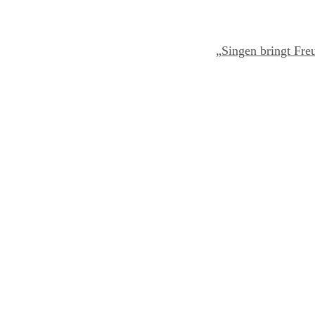
Zum
Inhalt
„Singen bringt Fre
springen