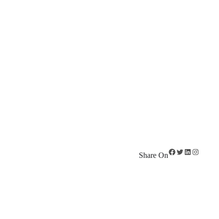
Facebook
Twitter
LinkedIn
Instagra
Share On