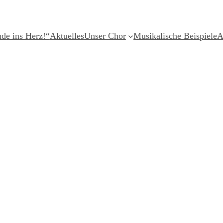
ude ins Herz!“
Aktuelles
Unser Chor
Musikalische Beispiele
A